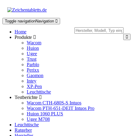
Toggle navigation
Navigation
Home
Produkte
Wacom
Huion
Ugee
Trust
Parblo
Perixx
Gaomon
Intey
XP-Pen
Leuchttische
Testberichte
Wacom CTH-680S-S Intuos
Wacom PTH-651-DEIT Intuos Pro
Huion 1060 PLUS
Ugee M708
Leuchttische
Ratgeber
Hersteller