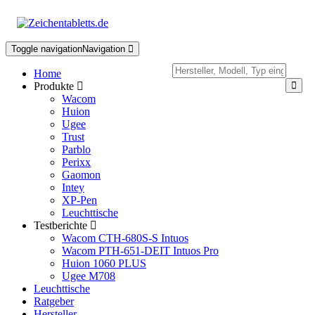
Toggle navigation
Navigation
Home
Produkte
Wacom
Huion
Ugee
Trust
Parblo
Perixx
Gaomon
Intey
XP-Pen
Leuchttische
Testberichte
Wacom CTH-680S-S Intuos
Wacom PTH-651-DEIT Intuos Pro
Huion 1060 PLUS
Ugee M708
Leuchttische
Ratgeber
Hersteller