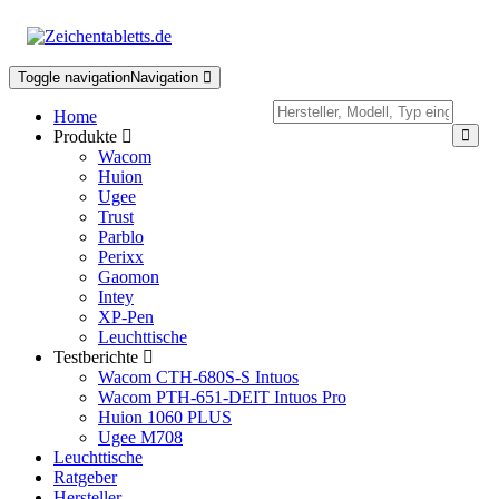
Toggle navigation
Navigation
Home
Produkte
Wacom
Huion
Ugee
Trust
Parblo
Perixx
Gaomon
Intey
XP-Pen
Leuchttische
Testberichte
Wacom CTH-680S-S Intuos
Wacom PTH-651-DEIT Intuos Pro
Huion 1060 PLUS
Ugee M708
Leuchttische
Ratgeber
Hersteller