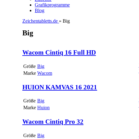
Grafikprogramme
Blog
Zeichentabletts.de
» Big
Big
Wacom Cintiq 16 Full HD
Größe
Big
Marke
Wacom
HUION KAMVAS 16 2021
Größe
Big
Marke
Huion
Wacom Cintiq Pro 32
Größe
Big