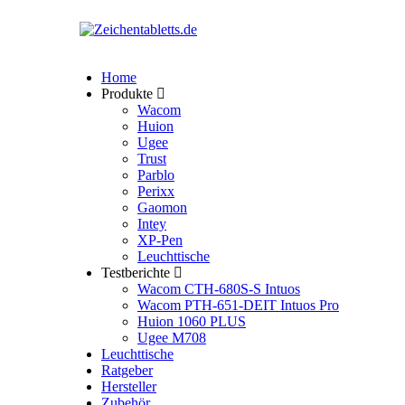
Home
Produkte
Wacom
Huion
Ugee
Trust
Parblo
Perixx
Gaomon
Intey
XP-Pen
Leuchttische
Testberichte
Wacom CTH-680S-S Intuos
Wacom PTH-651-DEIT Intuos Pro
Huion 1060 PLUS
Ugee M708
Leuchttische
Ratgeber
Hersteller
Zubehör