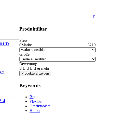
Produktfilter
Preis
0
Marke
3219
Größe
Bewertung
& mehr
Keywords
Big
Flexibel
Grafiktablett
Huion