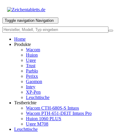
Toggle navigation
Navigation
Home
Produkte
Wacom
Huion
Ugee
Trust
Parblo
Perixx
Gaomon
Intey
XP-Pen
Leuchttische
Testberichte
Wacom CTH-680S-S Intuos
Wacom PTH-651-DEIT Intuos Pro
Huion 1060 PLUS
Ugee M708
Leuchttische